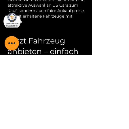
attraktive Auswahl an US Cars zum
Kauf, sondern auch faire Ankaufpreise
für gut erhaltene Fahrzeuge mit
Historie.
Jetzt Fahrzeug
anbieten – einfach
und unverbindlich
Sie möchten Ihr Fahrzeug verkaufen
oder sich ein Angebot einholen? Dann
kontaktieren Sie uns ganz
unkompliziert über unser
Ankaufsformular, per E-Mail oder
Telefon. Wir melden uns zeitnah mit
einer ersten Einschätzung und
besprechen alle weiteren Schritte
persönlich mit Ihnen.