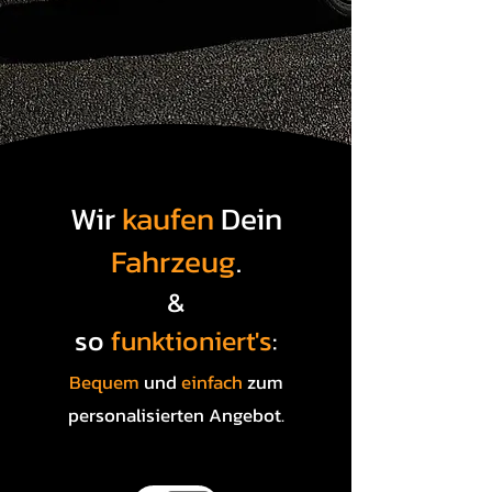
Wir
kaufen
Dein
Fahrzeug
.
&
so
funktioniert's
:
Bequem
und
einfach
zum
personalisierten Angebot.