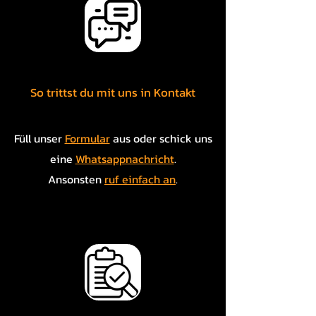
So trittst du mit uns in Kontakt
Füll unser
Formular
aus oder schick uns
eine
Whatsappnachricht
.
Ansonsten
ruf einfach an
.