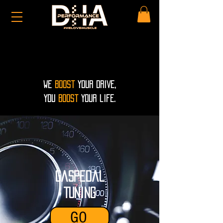
WE
Boost
your drive,
you
boost
your life.
Gaspedal
Tuning
GO