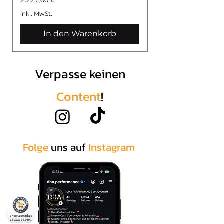
inkl. MwSt.
inkl. MwSt.
In den Warenkorb
Verpasse keinen
Content
!
Folge
uns auf
Instagram
.