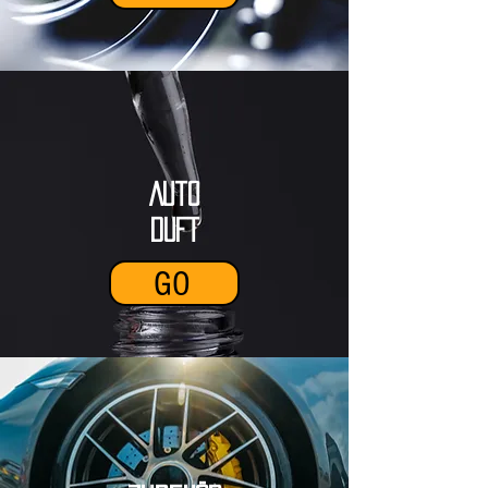
Auto
DUFT
GO