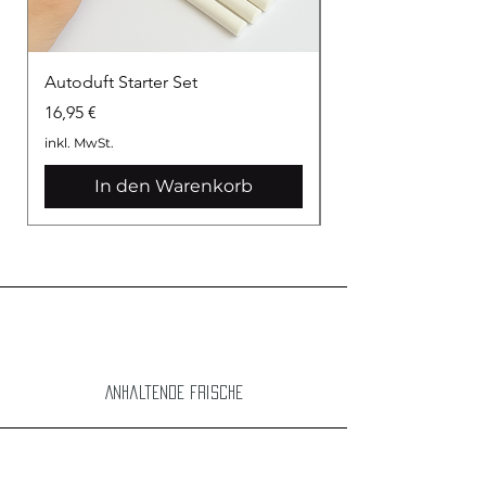
Autoduft Starter Set
Autoduft Aromaöl
Preis
Preis
16,95 €
6,95 €
inkl. MwSt.
inkl. MwSt.
In den Warenkorb
Anhaltende frische