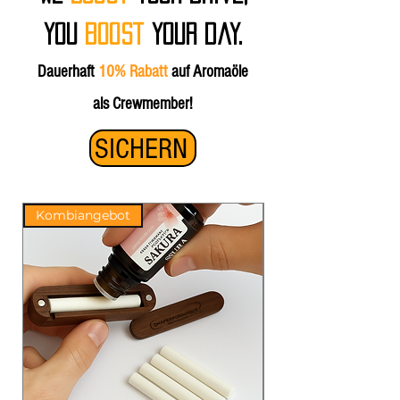
YOU
boost
your day.
Dauerhaft
10% Rabatt
auf Aromaöle
als Crewmember!
SICHERN
Kombiangebot
Bestseller