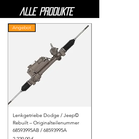
ALLE PRODUKTE
Angebot
Angebot
Lenkgetriebe Dodge / Jeep©
Lenkgetriebe Dod
Rebuilt – Originalteilenummer
Rebuilt –Originalt
68593995AB / 68593995A
68594005AA – DHA
Preis
Preis
2.229,00 €
2.229,00 €