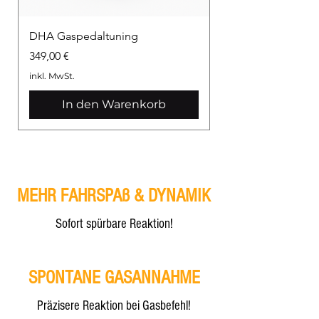
DHA Gaspedaltuning
Preis
349,00 €
inkl. MwSt.
In den Warenkorb
MEHR FAHRSPAß & DYNAMIK
Sofort spürbare Reaktion!
SPONTANE GASANNAHME
Präzisere Reaktion bei Gasbefehl!