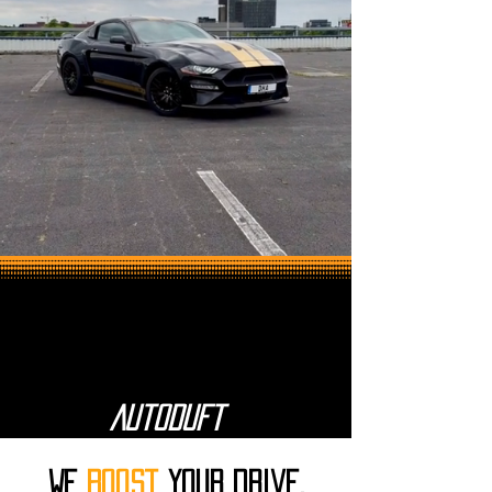
Autoduft
WE
Boost
your drive,