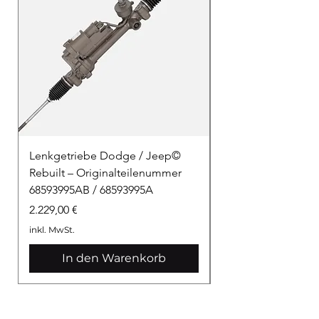
Lenkgetriebe Dodge / Jeep©
Lenkgetriebe Dod
Rebuilt – Originalteilenummer
Rebuilt –Originalt
68593995AB / 68593995A
68594005AA – DHA
Preis
Preis
2.229,00 €
2.229,00 €
inkl. MwSt.
inkl. MwSt.
In den Warenkorb