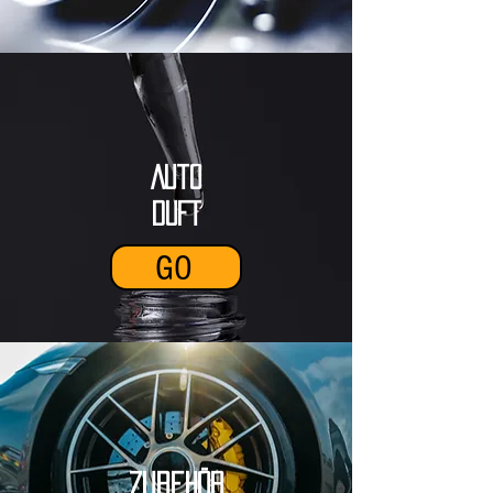
Auto
DUFT
GO
Zubehör