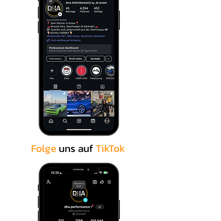
1 Holzhalter
5 neutrale Wattesticks
(Starterduft frei wählbar)
1 x 10 ml Aromaöl – aus 4
Varianten wählbar
Folge
uns auf
TikTok
.