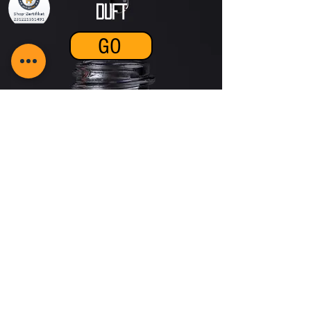
DUFT
GO
Zubehör
GO