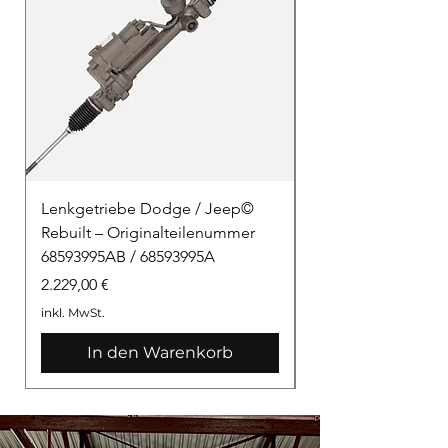
Lenkgetriebe Dodge / Jeep©
Lenkgetriebe Dod
Rebuilt – Originalteilenummer
Rebuilt –Originalt
68593995AB / 68593995A
68594005AA – DHA
Preis
Preis
2.229,00 €
2.229,00 €
inkl. MwSt.
inkl. MwSt.
In den Warenkorb