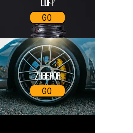
DUFT
GO
Zubehör
GO