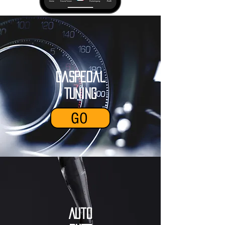
Gaspedal
Tuning
GO
Auto