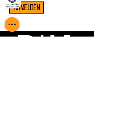
ANMELDEN
Kontakt
TELEFON
+49 201 469​ 466 06
WHATSAPP
​+49 157 73669008
E-MAIL
​info@dha-performance.de