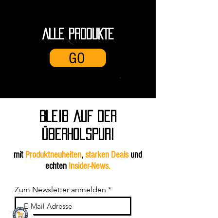
ALLE PRODUKTE
GO
Bleib auf der
überholspur!
mit
Produktneuheiten
,
starken Deals
und
echten
Insider-News.
Zum Newsletter anmelden