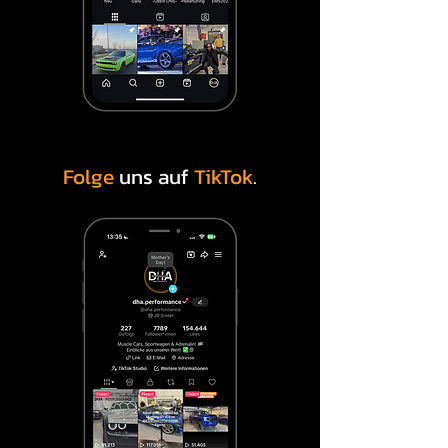
Der Cadillac XT6 richtet sich an 
Fahrer, die Komfort, Raum und 
Premium-Ausstattung schätzen. 
Er bietet Platz für Familie, Business 
und Reisen – ohne auf Stil zu 
verzichten.

Folge
uns auf
TikTok
.
Ihre Vorteile mit einem Cadillac 
XT6:

Großzügiger Innenraum mit 
hochwertiger Verarbeitung

Komfortables Fahrwerk für lange 
Strecken

Moderne Assistenz- und 
Infotainmentsysteme
