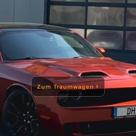
he

o sicher und stressfrei zugelassen.

tarke Leistung zum besseren Preis

ist für viele Käufer die beste Wahl. Unsere Dodge Geb
ten.

Zum Traumwagen
e Challenger:

is
