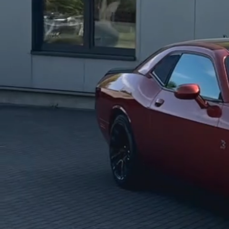
TÜV, Abgas- & Geräuschprüfung

Zulassung & Übergabe in der Nä
So wird Ihr Dodge Challenger Aut
Dodge Challenger gebraucht – s
Ein Dodge Challenger gebraucht 
geprüft und transparent angebo
Vorteile eines gebrauchten Dodg
Attraktiver Dodge Challenger Pre
Sofort verfügbar meiner Nähe

Geprüfte Fahrzeughistorie
