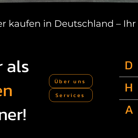
r kaufen in Deutschland – Ih
 als
D
en
Über uns
H
Services
A
ner!