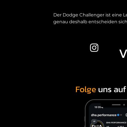
Der Dodge Challenger ist eine L
genau deshalb entscheiden sich
finden Sie Ihren Dodge Challeng
Sonderedition wie den Demon.

V
Als erfahrener Dodge Händler in D
Dodge Challenger meiner Nähe o
Warum einen Dodge Challenger 
Der Dodge Challenger steht für 
Folge
uns au
und beeindruckender Leistung.

Ihre Vorteile auf einen Blick:

Ikonisches Muscle-Car-Design
