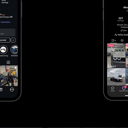
, SRT, Demon)

utschland

nger Gebrauchte

extrem sportlich

fen möchte, entscheidet sich bewusst für Charakter st
– legal, geprüft & fahrbereit

chland zu fahren ist problemlos möglich – wenn Import
sionelles Dodge Autohaus übernehmen wir für Sie:

tsche Vorschriften
