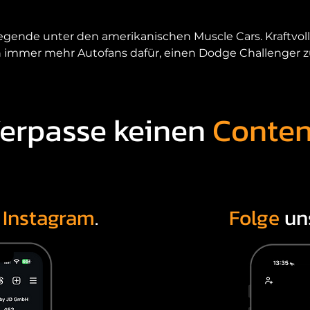
egende unter den amerikanischen Muscle Cars. Kraftvoll, 
 immer mehr Autofans dafür, einen Dodge Challenger z
er in Deutschland, egal ob neu, gebraucht, als Performan
erpasse keinen
Conten
eutschland beraten wir Sie ehrlich, transparent und verst
der der Nähe suchen.

kaufen?

pures Muscle-Car-Feeling. Er verbindet klassisches US-
f
Instagram
.
Folge
un