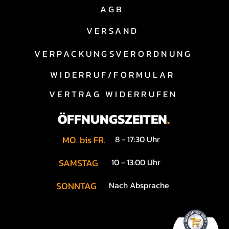
AGB
VERSAND
VERPACKUNGSVERORDNUNG
WIDERRUF/FORMULAR
VERTRAG WIDERRUFEN
n wie Dodge Challenger price 
ist.

ÖFFNUNGSZEITEN
.
MO. bis FR.
8 - 17:30 Uhr
 einen Dodge Demon kaufen 
SAMSTAG
10 - 13:00 Uhr
SONNTAG
Nach Absprache