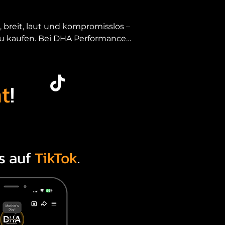
breit, laut und kompromisslos – 
u kaufen. Bei DHA Performance 
ce-Modell oder als seltene 
t
!
ändlich – für alle, die einen 
Design mit moderner Technik 
s auf
TikTok
.