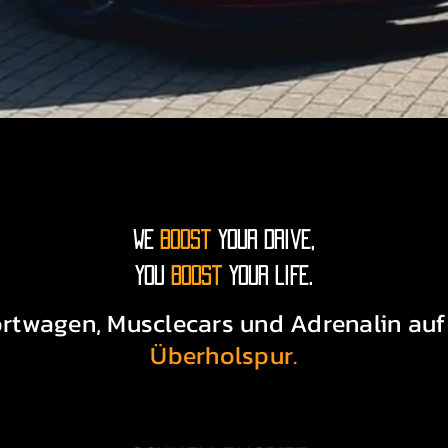
ch Dodge Challenger Gebrauchte, um maximale Leistung 
 – was kostet ein Challenger?

ängen von mehreren Faktoren ab:

WE
Boost
your drive,
you
boost
your life.
rtwagen, Musclecars und Adrenalin auf
Überholspur.