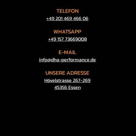
TELEFON
Dodge Challenger gebraucht: ab 
+49 201 469​ 466 06
Dodge Challenger SRT: deutlich 
WHATSAPP
​+49 157 73669008
Dodge Demon kaufen: Premium-
E-MAIL
Die Dodge Challenger Preisliste 
​info@dha-performance.de
spielen beim Vergleich eine Rolle.
UNSERE
ADRESSE
Dodge Challenger Demon kaufen
Hövelstrasse 267-269
45356 Essen
Der Dodge Challenger Demon is
möchte, investiert in Leistung, 
Demon Highlights:

Extreme Beschleunigung
