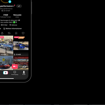
att Kompromisse.

, Technik und Zulassung korrekt 