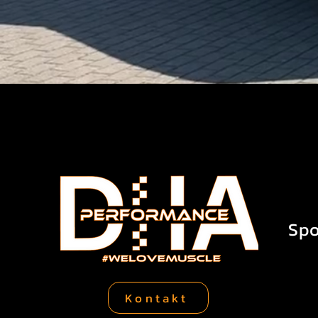
Große Auswahl in Deutschland

Viele Kunden suchen gezielt na
bekommen.

Dodge Challenger Kosten & Preis
Die Dodge Challenger Kosten h
Modell & Baujahr

Motorisierung

Spo
Zustand (neu oder gebraucht)

Ausstattung & Sondermodelle

Kontakt
Richtwerte:
