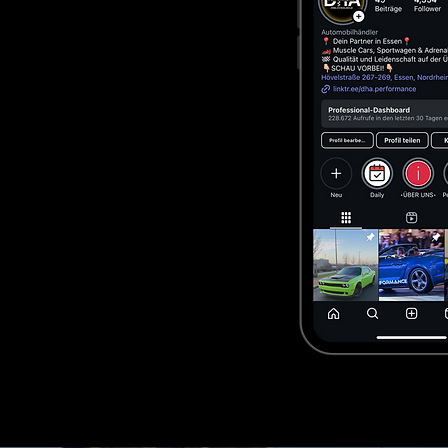
Leistungsstarke Motoren (V6, V8
Hoher Wiederverkaufswert in De
Große Auswahl an Dodge Challe
Alltagstauglich und gleichzeitig 
Wer einen Dodge Challenger kau
Dodge Challenger in Deutschland 
Einen Dodge Challenger in Deuts
durchgeführt werden. Als profes
Import & Zollabwicklung

Technische Anpassungen für deu