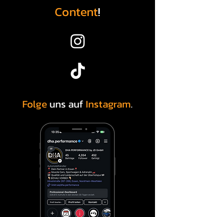
Content
!
Folge
uns auf
Instagram
.