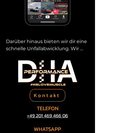
Darüber hinaus bieten wir dir eine 
schnelle Unfallabwicklung. Wir 
kümmern uns um die gesamte 
Kommunikation mit der 
Versicherung, damit du dich auf 
dein Fahrzeug und deinen Alltag 
konzentrieren kannst. Wenn du 
den Wert deines 
Kontakt
Gebrauchtwagens wissen 
möchtest, bieten wir eine präzise 
TELEFON
Bewertung von Gebrauchtwagen. 
+49 201 469​ 466 06
Mit der Schwacke-Liste und 
anderen anerkannten 
WHATSAPP