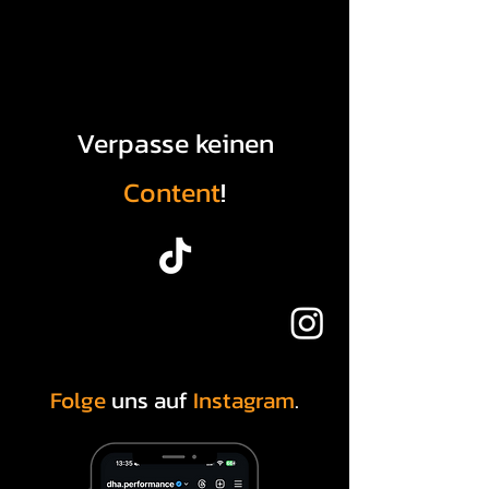
stressfreien Prozess zu
ermöglichen, indem wir dich
während der Schadensabwicklung
unterstützen und alles für dich mit
der Versicherung regeln.
Verpasse keinen
Content
!
Folge
uns auf
Instagram
.