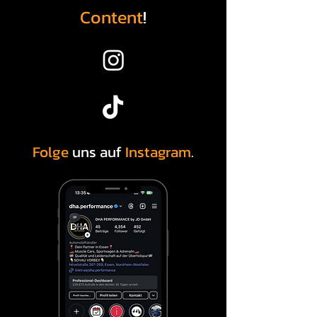
Content
!
Folge
uns auf
Instagram
.