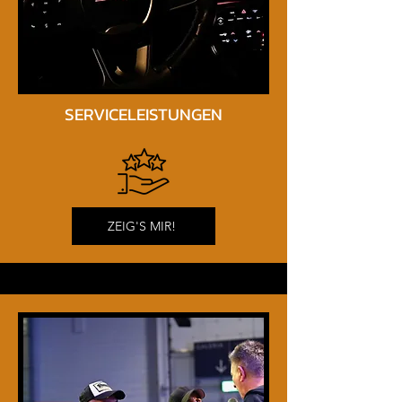
sportwagen in dortmund richten 
sich an Fahrer, die Leistung, 
Design und Exklusivität erwarten. 
Diese Fahrzeuge sind Statements 
– auf der Straße und im Alltag.

SERVICELEISTUNGEN
Ob Beschleunigung, Klang oder 
Optik – amerikanische sportwagen 
in dortmund bei DHA 
Performance stehen für 
kompromisslose Performance.

ZEIG'S MIR!
Gebrauchte US Cars kaufen in 
Dortmund – geprüft & hochwertig

Viele Kunden entscheiden sich 
bewusst dafür, gebrauchte us cars 
kaufen in dortmund, um ein 
starkes Preis-Leistungs-Verhältnis 