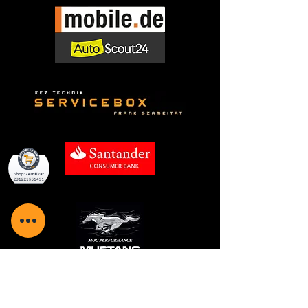
US Car Händler in Dortmund – 
DHA Performance

Als spezialisierter us car händler in 
dortmund konzentrieren wir uns 
ausschließlich auf amerikanische 
Fahrzeuge. Keine Mischmodelle, 
keine Massenware – nur echte US-
Cars.

Viele Kunden finden uns gezielt, 
weil sie Us car meiner Nähe 
suchen und Wert auf Kompetenz 
und Erfahrung legen.

Dodge Fahrzeuge in Dortmund

Dodge Challenger in Dortmund
