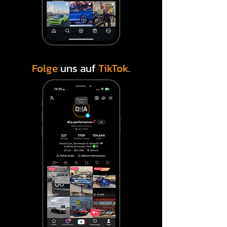
Warum US Cars in Dortmund 
kaufen?

Dortmund ist einer der 
wichtigsten Standorte im 
Ruhrgebiet. Genau deshalb steigt 
Folge
uns auf
TikTok
.
die Nachfrage nach us cars in 
dortmund kontinuierlich. Kunden 
wollen kurze Wege, transparente 
Abläufe und Fahrzeuge, die sofort 
verfügbar sind.

Wenn Sie gezielt nach us cars 
kaufen meiner Nähe suchen, 
profitieren Sie bei DHA 
Performance von:

persönlicher Beratung
