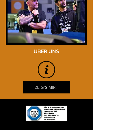
zu erhalten.

Unsere Standards für gebrauchte 
us cars kaufen in dortmund:

technische Prüfung

ÜBER UNS
optische Aufbereitung

transparente Historie

persönliche Beratung

ZEIG'S MIR!
rechtssichere Abwicklung

So wird gebrauchte us cars kaufen 
in dortmund zu einer sicheren 
Investition.
