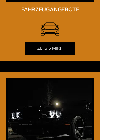
Vertrauen. Fahrzeuge sehen, 
FAHRZEUGANGEBOTE
hören und fahren – genau das ist 
bei DHA Performance möglich.

Unsere us cars in dortmund sind 
bereits vorbereitet, geprüft und 
ZEIG'S MIR!
auf den deutschen Markt 
abgestimmt. So vermeiden Sie 
lange Wartezeiten und versteckte 
Kosten.

Für Kunden aus Dortmund ist Us 
car meiner Nähe die effizienteste 
Lösung für den Kauf eines 
amerikanischen Fahrzeugs.

Muscle Car kaufen in Dortmund – 
pure Leistung erleben
