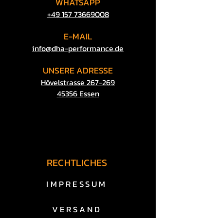
WHATSAPP
​+49 157 73669008
E-MAIL
​info@dha-performance.de
UNSERE
ADRESSE
Hövelstrasse 267-269
45356 Essen
RECHTLICHES
IMPRESSUM
VERSAND