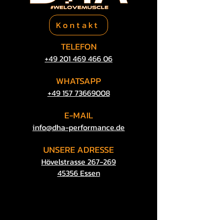
Kontakt
TELEFON
+49 201 469​ 466 06
WHATSAPP
​+49 157 73669008
E-MAIL
​info@dha-performance.de
UNSERE
ADRESSE
Hövelstrasse 267-269
45356 Essen