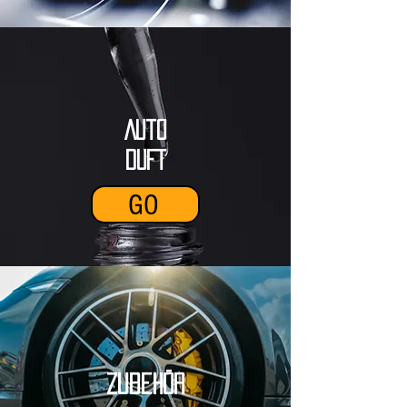
Auto
DUFT
GO
Zubehör