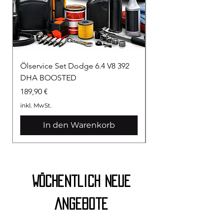
Ölservice Set Dodge 6.4 V8 392
Ölservice Set Dod
DHA BOOSTED
BOOSTED
Preis
Preis
189,90 €
159,90 €
inkl. MwSt.
inkl. MwSt.
In den Warenkorb
Wöchentlich neue
Angebote