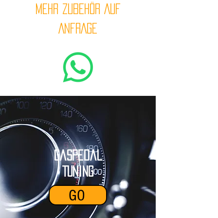
MEHR ZUBEHÖR AUF
ANFRAGE
Gaspedal
Tuning
GO