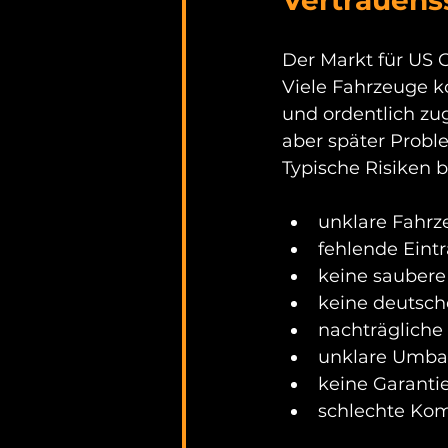
Der Markt für US C
Viele Fahrzeuge k
und ordentlich zug
aber später Probl
Typische Risiken 
unklare Fahrz
fehlende Eint
keine sauber
keine deutsch
nachträglich
unklare Umba
keine Garanti
schlechte Ko