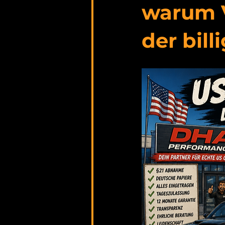
warum V
der bill