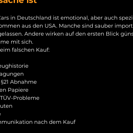
ars in Deutschland ist emotional, aber auch spezie
ommen aus den USA. Manche sind sauber importie
elassen. Andere wirken auf den ersten Blick güns
eme mit sich.
beim falschen Kauf:
eughistorie
ragungen
e §21 Abnahme
en Papiere
e TÜV-Probleme
uten
e
mmunikation nach dem Kauf