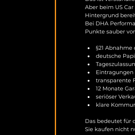
Aber beim US Car K
Hintergrund bereit
Bei DHA Performan
Punkte sauber vorb
§21 Abnahme 
deutsche Pap
Tageszulassu
Eintragungen 
transparente
12 Monate Gar
seriöser Verka
klare Kommun
Das bedeutet für 
Sie kaufen nicht n