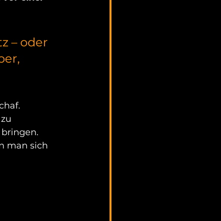
z – oder 
er, 
chaf.
zu 
 bringen.
n man sich 