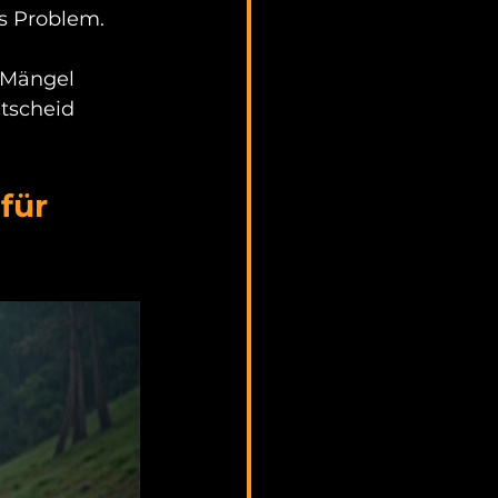
s Problem.
 
 Mängel 
ntscheid
für 