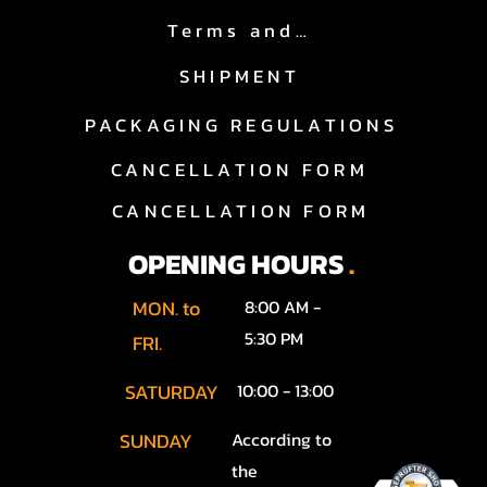
Terms and Conditions
öchten, dass ihr Fahrzeug allen 
riebene Abnahme, die 
SHIPMENT
icherzustellen. Unser Service 
bei einem professionellen 
PACKAGING REGULATIONS
CANCELLATION FORM
er Netzwerk an spezialisierten 
CANCELLATION FORM
OPENING HOURS
.
MON. to
8:00 AM -
g schnell und unkompliziert 
5:30 PM
FRI.
zu den notwendigen 
gal, ob in Hagen oder 
SATURDAY
10:00 - 13:00
SUNDAY
According to
the