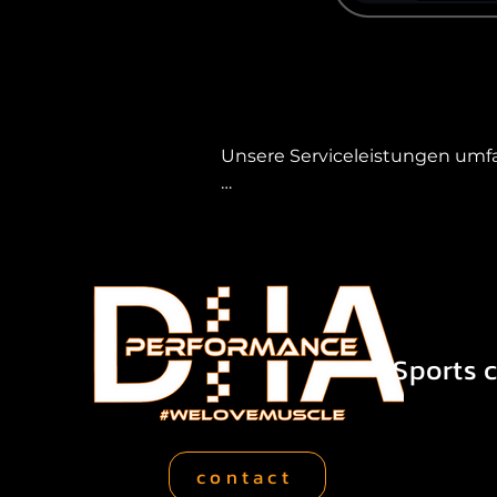
Unsere Serviceleistungen umfa
TÜV-Abnahmen – Wir organisier
Service- und Wartungsarbeiten
Fahrzeug.

Ölverkauf für US-Fahrzeuge – W
Sports c
Koordination mit Fachbetrieben
Auto bestens betreut wird.

contact
Warum ein TÜV Center in Hage