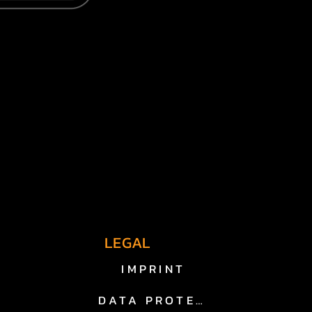
enter in Hagen.

ungsarbeiten für dein 
senden Öle und Produkte.

fast lane.
LEGAL
 die sicherstellen, dass dein 
IMPRINT
DATA PROTECTION