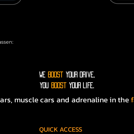
ssen:

en deine TÜV Abnahme bei einem spezialisierten TÜV C
 – Wir koordinieren alle notwendigen Service- und Wart
WE
Boost
your drive,
You
boost
your life.
enn du ein US-Fahrzeug besitzt, bieten wir dir die pas
ars, muscle cars and adrenaline in the
 – Wir arbeiten mit den besten Fachbetrieben zusammen,
QUICK ACCESS
n?
