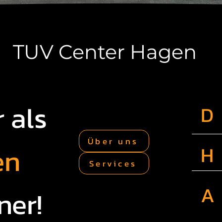
TUV Center Hagen
 als
D
Über uns
en
H
Services
A
ner!