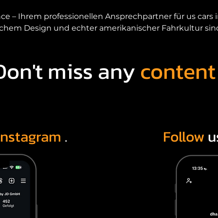
– Ihrem professionellen Ansprechpartner für us cars in
schem Design und echter amerikanischer Fahrkultur sind, 
erbinden wir Leidenschaft, Fachwissen und geprüfte Qual
Nordrhein-Westfalen.

Don't miss any
content
u uns, wenn sie us cars kaufen meiner Nähe möchten,
n. Egal ob Muscle Car, Pickup, SUV oder Sportwagen – wi
erikanischer Fahrzeuge, die in Deutschland sofort verfü
Warum US Cars in Essen kaufen?

Instagram
.
Follow
u
rt im Ruhrgebiet und ideal erreichbar aus Bochum, Dort
shalb entscheiden sich viele Autoliebhaber bewusst fü
Wege auf sich zu nehmen.

Ihre Vorteile bei DHA Performance

Persönliche Beratung vor Ort
