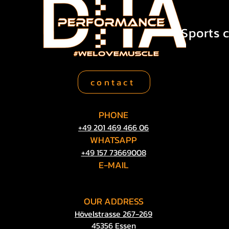
Sports c
contact
PHONE
+49 201 469 466 06
WHATSAPP
So wird gebrauchte
+49 157 73669008
E-MAIL
info@dha-
performance.de
Als spezialisierter us car hä
OUR
ADDRESS
Mischw
Hövelstrasse 267-269
45356 Essen