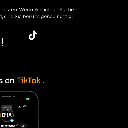
 essen. Wenn Sie auf der Suche 
sind Sie bei uns genau richtig. 
ität an einem Standort: Essen, 
!
 ohne Kompromisse bei Zustand, 
r bieten Ihnen eine kuratierte 
gbar sind.

s on
TikTok
.
mund, Duisburg, Oberhausen und 
r us cars in essen, statt lange 