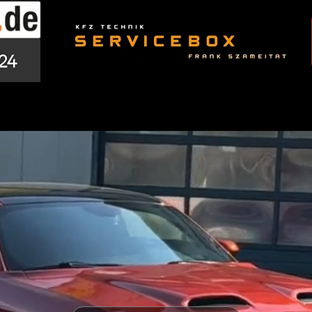
us cars in essen, die bereits geprüft, vorbereitet und 
rmeiden Sie Risiken beim Eigenimport und sparen Zeit so
Muscle Car kaufen in Essen – echte Power erleben

n bedeutet mehr als nur ein Auto zu erwerben – es ist e
 stehen für V8-Power, aggressives Design und ein Fahrer
Beliebte Muscle Cars bei DHA Performance

Dodge Challenger

Dodge Charger

Chevrolet Camaro

Ford Mustang GT

Ford Shelby GT
