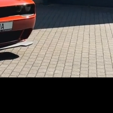
 echte Fahrzeuge sehen und 
romisse

ompromisslose Leistung mit 
, Präsenz und Fahrspaß auf 
Performance erfüllen höchste 
ig

cheiden sich bewusst dafür, 
rhältnis zu erhalten.
