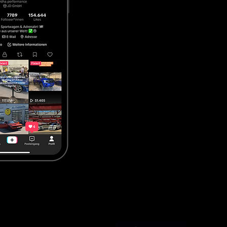
 Wegen, direktem Kontakt und 


rheit und Vertrauen. Fahrzeuge 
alb setzen wir bewusst auf den 