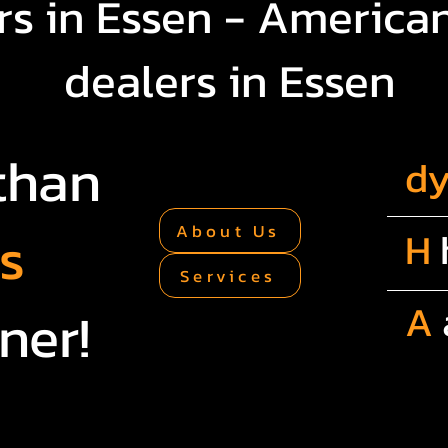
s in Essen - American
dealers in Essen
than
d
rs
About Us
H
Services
A
ner!