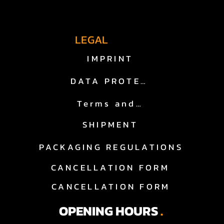
fast lane.
LEGAL
IMPRINT
DATA PROTECTION
Terms and Conditions
SHIPMENT
igen Entscheidung.

PACKAGING REGULATIONS
CANCELLATION FORM
CANCELLATION FORM
merikanische Fahrzeuge. Keine 
rtise.

OPENING HOURS
.