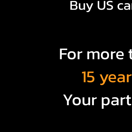
Buy US car
For more 
15 yea
Your part