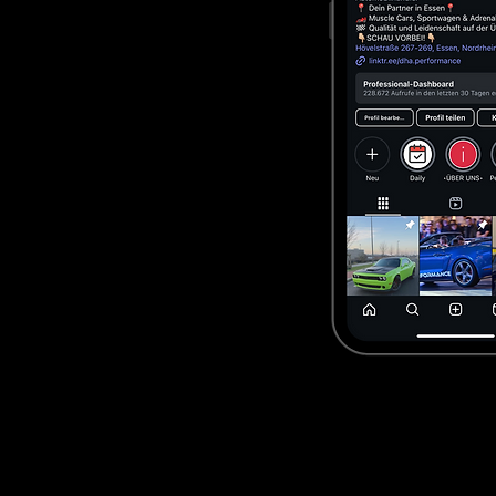
Wenn Sie gezielt nach Us car 
Der Wunsch, us cars kaufen mei
live sehen, Probe fahren, berat