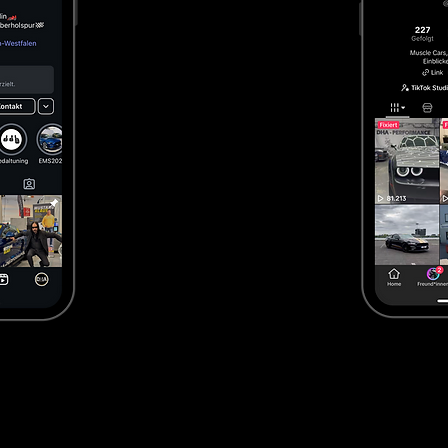
Geprüfte Fahrzeuge mit transparenter Historie

Import-Know-how & deutsche Zulassung

Große Auswahl an sofort verfügbaren Modellen

Starker Fokus auf us car händler in essen

meiner Nähe suchen, profitieren Sie bei uns von kurzen
echtem Autohaus-Service.

US Cars kaufen meiner Nähe – lokal, sicher & transparent
ner Nähe, entsteht meist aus dem Bedürfnis nach Siche
en werden – all das ist online allein nicht möglich. Desh
Standort Essen.
