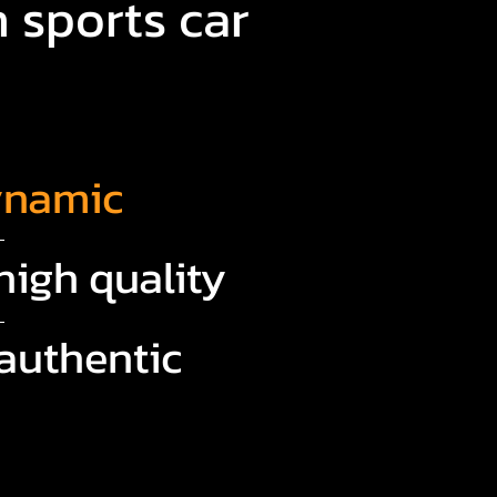
 sports car
ynamic
high quality
authentic