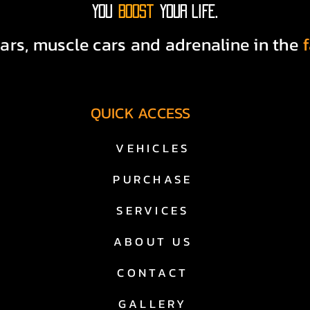
You
boost
your life.
Technische Prüfung

ars, muscle cars and adrenaline in the
Optische Aufbereitung

Saubere Fahrzeughistorie

QUICK ACCESS
Deutsche Zulassung

VEHICLES
Transparente Beratung

PURCHASE
 us cars kaufen in essen zu einer sicheren und nachhalt
SERVICES
US Car Händler in Essen – warum DHA Performance?

ABOUT US
ndler in essen konzentrieren wir uns ausschließlich auf a
CONTACT
are, kein Massenhandel – sondern Leidenschaft und Expe
GALLERY