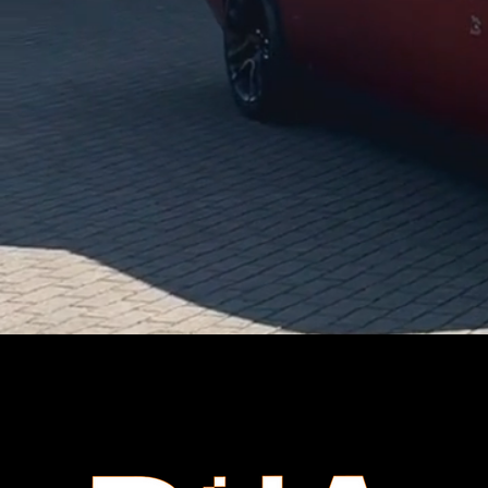
Viele Kunden entscheiden si
Amerika
Unsere Auswahl an amerikani
ikonischem Design kombinie
Egal ob V8-Saugmotor oder Kom
Ge
Nicht jeder möchte ein Neuf
gebrauchte us cars ka