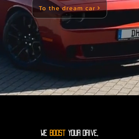
To the dream car
ch bewusst für muscle car kaufen in essen, da sie hier
vergleichen können – nicht nur Bilder.

nische Sportwagen in Essen – Performance ohne Komp
sche sportwagen in essen richtet sich an Fahrer, die k
ren wollen. Diese Fahrzeuge stehen für Beschleunigung
höchstem Niveau.

pressor – amerikanische sportwagen in essen bei DHA 
Ansprüche an Performance und Optik.

brauchte US Cars kaufen in Essen – geprüft & hochwert
ahrzeug – und das ist gut so. Viele unserer Kunden ents
ufen in essen, um ein hervorragendes Preis-Leistungs-Ve
WE
Boost
your drive,
Unsere Qualitätsstandards für Gebrauchtfahrzeuge
