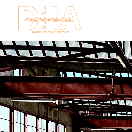
HOME
New