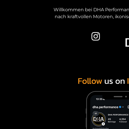
Willkommen bei DHA Performance 
nach kraftvollen Motoren, ikoni
Als erfahrener US-Car-Händler v
Unsere Kunden kommen gezielt z
Herkunft oder Service einzugehe
Auswahl am
Follow
us on
Essen ist ein zentraler Stando
dem gesamten NRW-Raum. Genau de