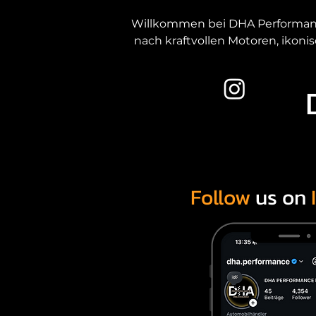
Willkommen bei DHA Performance 
nach kraftvollen Motoren, ikoni
Als erfahrener US-Car-Händler v
Unsere Kunden kommen gezielt z
Herkunft oder Service einzugehe
Auswahl am
Follow
us on
Essen ist ein zentraler Stando
dem gesamten NRW-Raum. Genau de