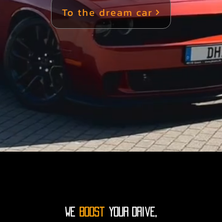
To the dream car
ch bewusst für muscle car kaufen in essen, da sie hier
vergleichen können – nicht nur Bilder.

nische Sportwagen in Essen – Performance ohne Komp
sche sportwagen in essen richtet sich an Fahrer, die k
ren wollen. Diese Fahrzeuge stehen für Beschleunigung
höchstem Niveau.

pressor – amerikanische sportwagen in essen bei DHA 
Ansprüche an Performance und Optik.

brauchte US Cars kaufen in Essen – geprüft & hochwert
ahrzeug – und das ist gut so. Viele unserer Kunden ents
ufen in essen, um ein hervorragendes Preis-Leistungs-Ve
WE
Boost
your drive,
Unsere Qualitätsstandards für Gebrauchtfahrzeuge
