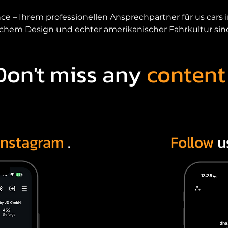
– Ihrem professionellen Ansprechpartner für us cars in
schem Design und echter amerikanischer Fahrkultur sind, 
erbinden wir Leidenschaft, Fachwissen und geprüfte Qual
Nordrhein-Westfalen.

Don't miss any
content
u uns, wenn sie us cars kaufen meiner Nähe möchten,
n. Egal ob Muscle Car, Pickup, SUV oder Sportwagen – wi
erikanischer Fahrzeuge, die in Deutschland sofort verfü
Warum US Cars in Essen kaufen?

Instagram
.
Follow
u
rt im Ruhrgebiet und ideal erreichbar aus Bochum, Dort
shalb entscheiden sich viele Autoliebhaber bewusst fü
Wege auf sich zu nehmen.

Ihre Vorteile bei DHA Performance

Persönliche Beratung vor Ort
