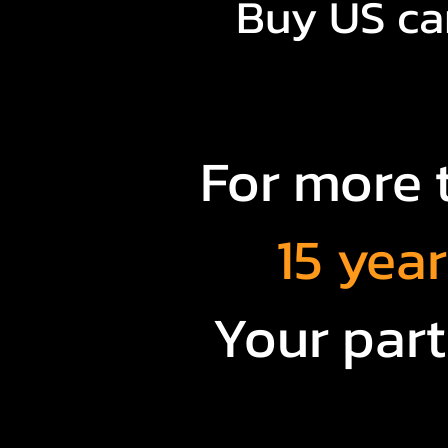
Buy US car
For more 
15 yea
Your part