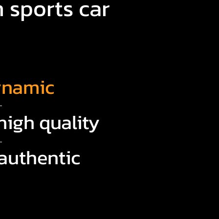
 sports car
ynamic
high quality
authentic