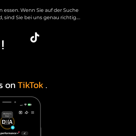
 essen. Wenn Sie auf der Suche 
sind Sie bei uns genau richtig. 
ität an einem Standort: Essen, 
!
 ohne Kompromisse bei Zustand, 
r bieten Ihnen eine kuratierte 
gbar sind.

s on
TikTok
.
mund, Duisburg, Oberhausen und 
r us cars in essen, statt lange 