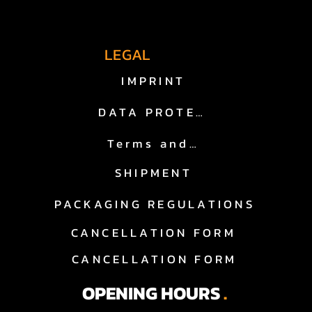
fast lane.
LEGAL
IMPRINT
DATA PROTECTION
Terms and Conditions
SHIPMENT
igen Entscheidung.

PACKAGING REGULATIONS
CANCELLATION FORM
CANCELLATION FORM
merikanische Fahrzeuge. Keine 
rtise.

OPENING HOURS
.