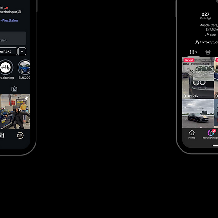
Geprüfte Fahrzeuge mit transparenter Historie

Import-Know-how & deutsche Zulassung

Große Auswahl an sofort verfügbaren Modellen

Starker Fokus auf us car händler in essen

meiner Nähe suchen, profitieren Sie bei uns von kurzen
echtem Autohaus-Service.

US Cars kaufen meiner Nähe – lokal, sicher & transparent
ner Nähe, entsteht meist aus dem Bedürfnis nach Siche
en werden – all das ist online allein nicht möglich. Desh
Standort Essen.
