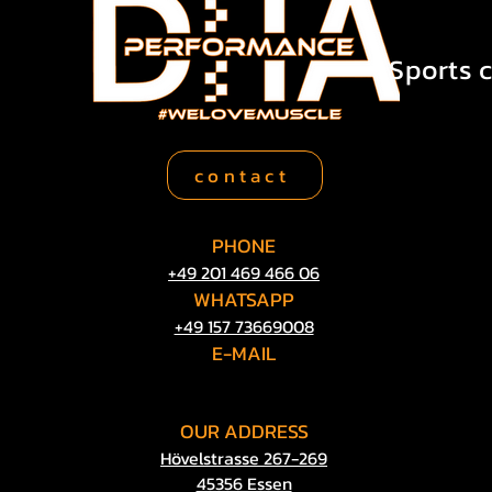
Sports c
contact
PHONE
+49 201 469 466 06
WHATSAPP
So wird gebrauchte
+49 157 73669008
E-MAIL
info@dha-
performance.de
Als spezialisierter us car hä
OUR
ADDRESS
Mischw
Hövelstrasse 267-269
45356 Essen