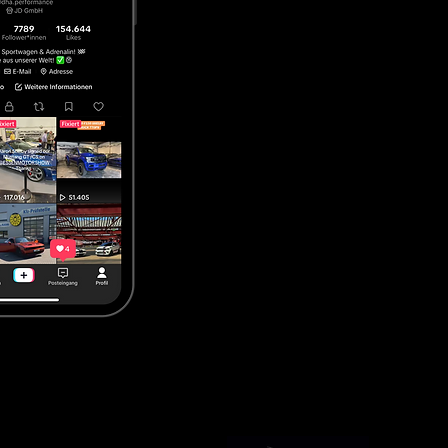
 Wegen, direktem Kontakt und 


rheit und Vertrauen. Fahrzeuge 
alb setzen wir bewusst auf den 