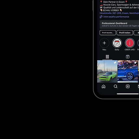
Wenn Sie gezielt nach Us car 
Der Wunsch, us cars kaufen mei
live sehen, Probe fahren, berat