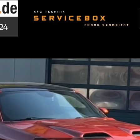
us cars in essen, die bereits geprüft, vorbereitet und 
rmeiden Sie Risiken beim Eigenimport und sparen Zeit so
Muscle Car kaufen in Essen – echte Power erleben

n bedeutet mehr als nur ein Auto zu erwerben – es ist e
 stehen für V8-Power, aggressives Design und ein Fahrer
Beliebte Muscle Cars bei DHA Performance

Dodge Challenger

Dodge Charger

Chevrolet Camaro

Ford Mustang GT

Ford Shelby GT
