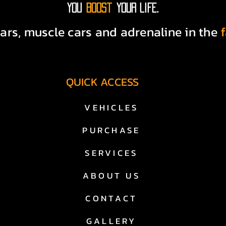
You
boost
your life.
Technische Prüfung

ars, muscle cars and adrenaline in the
Optische Aufbereitung

Saubere Fahrzeughistorie

QUICK ACCESS
Deutsche Zulassung

VEHICLES
Transparente Beratung

PURCHASE
 us cars kaufen in essen zu einer sicheren und nachhalt
SERVICES
US Car Händler in Essen – warum DHA Performance?

ABOUT US
ndler in essen konzentrieren wir uns ausschließlich auf a
CONTACT
are, kein Massenhandel – sondern Leidenschaft und Expe
GALLERY