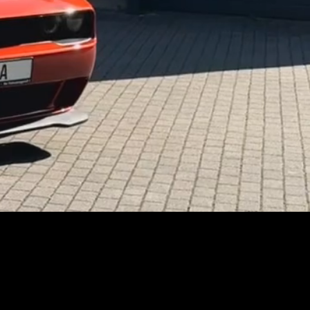
 echte Fahrzeuge sehen und 
romisse

ompromisslose Leistung mit 
, Präsenz und Fahrspaß auf 
Performance erfüllen höchste 
ig

cheiden sich bewusst dafür, 
rhältnis zu erhalten.
