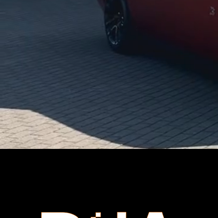
Viele Kunden entscheiden si
Amerika
Unsere Auswahl an amerikani
ikonischem Design kombinie
Egal ob V8-Saugmotor oder Kom
Ge
Nicht jeder möchte ein Neuf
gebrauchte us cars ka