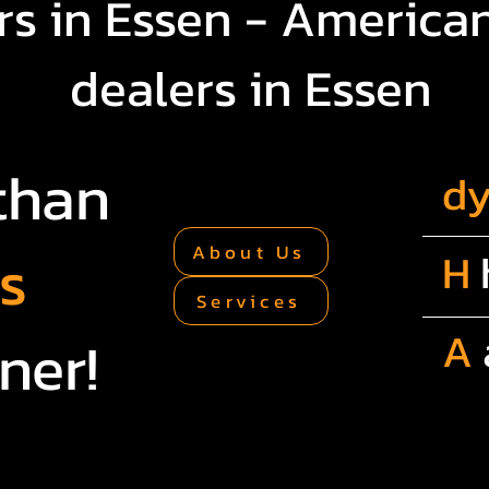
s in Essen - American
dealers in Essen
than
d
rs
About Us
H
Services
A
ner!