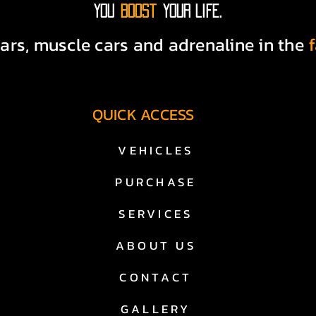
You
boost
your life.
Technische Prüfung

ars, muscle cars and adrenaline in the
Optische Aufbereitung

Saubere Fahrzeughistorie

QUICK ACCESS
Deutsche Zulassung

VEHICLES
Transparente Beratung

PURCHASE
 us cars kaufen in essen zu einer sicheren und nachhalt
SERVICES
US Car Händler in Essen – warum DHA Performance?

ABOUT US
ndler in essen konzentrieren wir uns ausschließlich auf a
CONTACT
are, kein Massenhandel – sondern Leidenschaft und Expe
GALLERY