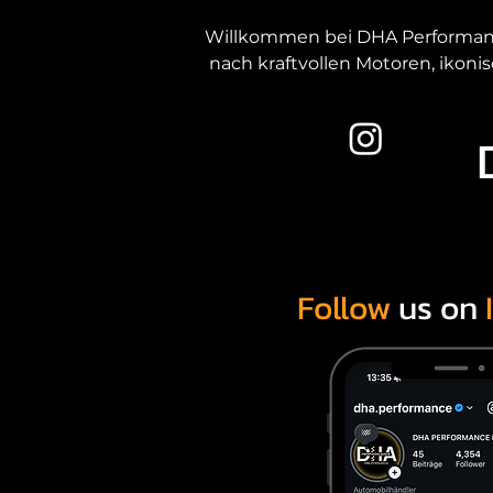
Willkommen bei DHA Performance 
nach kraftvollen Motoren, ikoni
Als erfahrener US-Car-Händler v
Unsere Kunden kommen gezielt z
Herkunft oder Service einzugehe
Auswahl am
Follow
us on
Essen ist ein zentraler Stando
dem gesamten NRW-Raum. Genau de