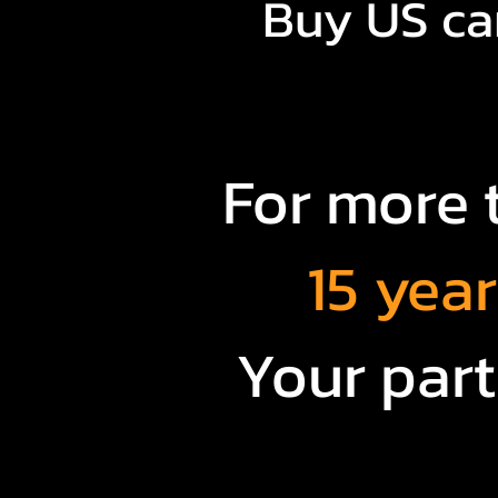
Buy US car
For more 
15 yea
Your part