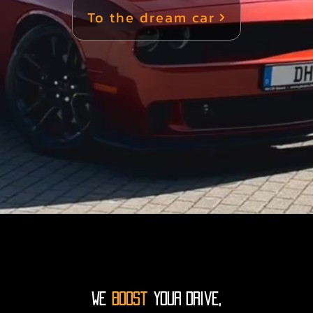
To the dream car
ch bewusst für muscle car kaufen in essen, da sie hier
vergleichen können – nicht nur Bilder.

nische Sportwagen in Essen – Performance ohne Komp
sche sportwagen in essen richtet sich an Fahrer, die k
ren wollen. Diese Fahrzeuge stehen für Beschleunigung
höchstem Niveau.

pressor – amerikanische sportwagen in essen bei DHA 
Ansprüche an Performance und Optik.

brauchte US Cars kaufen in Essen – geprüft & hochwert
ahrzeug – und das ist gut so. Viele unserer Kunden ents
ufen in essen, um ein hervorragendes Preis-Leistungs-Ve
WE
Boost
your drive,
Unsere Qualitätsstandards für Gebrauchtfahrzeuge
