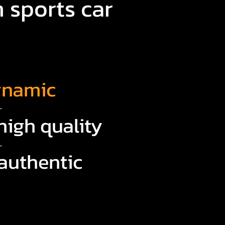
 sports car
ynamic
high quality
authentic