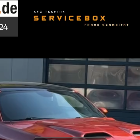
us cars in essen, die bereits geprüft, vorbereitet und 
rmeiden Sie Risiken beim Eigenimport und sparen Zeit so
Muscle Car kaufen in Essen – echte Power erleben

n bedeutet mehr als nur ein Auto zu erwerben – es ist e
 stehen für V8-Power, aggressives Design und ein Fahrer
Beliebte Muscle Cars bei DHA Performance

Dodge Challenger

Dodge Charger

Chevrolet Camaro

Ford Mustang GT

Ford Shelby GT
