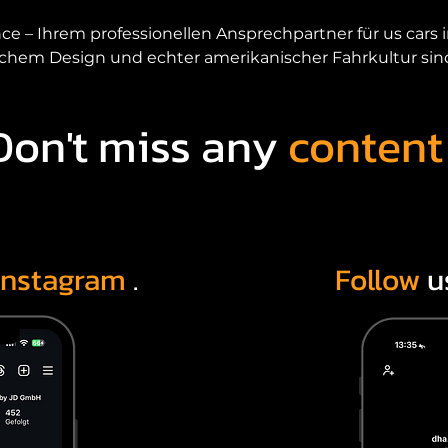
– Ihrem professionellen Ansprechpartner für us cars in
schem Design und echter amerikanischer Fahrkultur sind, 
erbinden wir Leidenschaft, Fachwissen und geprüfte Qual
Nordrhein-Westfalen.

Don't miss any
content
u uns, wenn sie us cars kaufen meiner Nähe möchten,
n. Egal ob Muscle Car, Pickup, SUV oder Sportwagen – wi
erikanischer Fahrzeuge, die in Deutschland sofort verfü
Warum US Cars in Essen kaufen?

Instagram
.
Follow
u
rt im Ruhrgebiet und ideal erreichbar aus Bochum, Dort
shalb entscheiden sich viele Autoliebhaber bewusst fü
Wege auf sich zu nehmen.

Ihre Vorteile bei DHA Performance

Persönliche Beratung vor Ort
