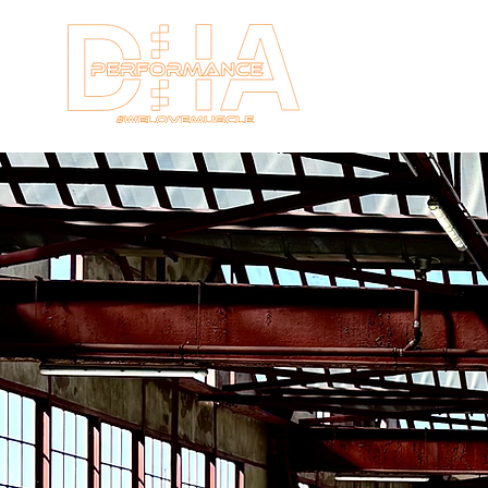
HOME
New