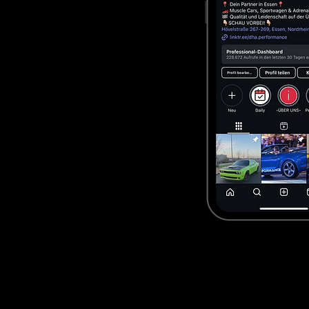
Wenn Sie gezielt nach Us car 
Der Wunsch, us cars kaufen mei
live sehen, Probe fahren, berat