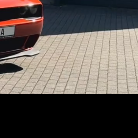
 echte Fahrzeuge sehen und 
romisse

ompromisslose Leistung mit 
, Präsenz und Fahrspaß auf 
Performance erfüllen höchste 
ig

cheiden sich bewusst dafür, 
rhältnis zu erhalten.
