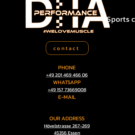
Sports c
contact
PHONE
+49 201 469 466 06
WHATSAPP
So wird gebrauchte
+49 157 73669008
E-MAIL
info@dha-
performance.de
Als spezialisierter us car hä
OUR
ADDRESS
Mischw
Hövelstrasse 267-269
45356 Essen