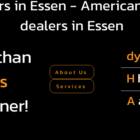
s in Essen - American
dealers in Essen
than
d
rs
About Us
H
Services
A
ner!