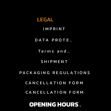
fast lane.
LEGAL
IMPRINT
DATA PROTECTION
Terms and Conditions
SHIPMENT
igen Entscheidung.

PACKAGING REGULATIONS
CANCELLATION FORM
CANCELLATION FORM
merikanische Fahrzeuge. Keine 
rtise.

OPENING HOURS
.