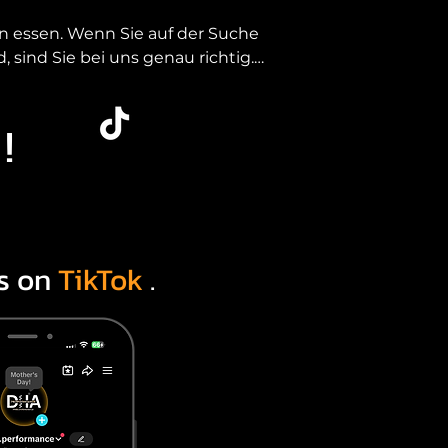
 essen. Wenn Sie auf der Suche 
sind Sie bei uns genau richtig. 
ität an einem Standort: Essen, 
!
 ohne Kompromisse bei Zustand, 
r bieten Ihnen eine kuratierte 
gbar sind.

s on
TikTok
.
mund, Duisburg, Oberhausen und 
r us cars in essen, statt lange 