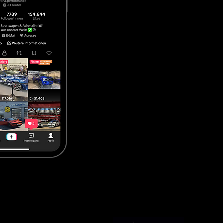
 Wegen, direktem Kontakt und 


rheit und Vertrauen. Fahrzeuge 
alb setzen wir bewusst auf den 