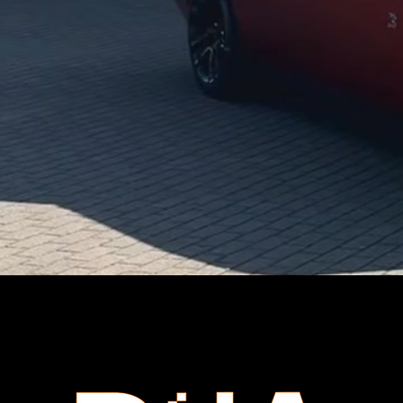
Viele Kunden entscheiden si
Amerika
Unsere Auswahl an amerikani
ikonischem Design kombinie
Egal ob V8-Saugmotor oder Kom
Ge
Nicht jeder möchte ein Neuf
gebrauchte us cars ka