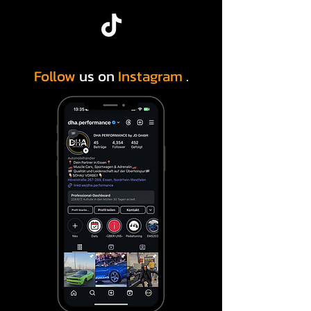
erfahrener US-Car-Händler 
verbinden wir Leidenschaft, 
Fachwissen und geprüfte Qualität 
an einem Standort: Essen, 
Follow
us on
Instagram
.
Nordrhein-Westfalen.

Unsere Kunden kommen gezielt 
zu uns, wenn sie us cars kaufen 
meiner Nähe möchten, ohne 
Kompromisse bei Zustand, 
Herkunft oder Service einzugehen. 
Egal ob Muscle Car, Pickup, SUV 
oder Sportwagen – wir bieten 
Ihnen eine kuratierte Auswahl 
amerikanischer Fahrzeuge, die in 
Deutschland sofort verfügbar sind.

Warum US Cars in Essen kaufen?
