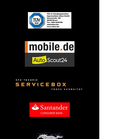
Zulassung

Große Auswahl an sofort 
verfügbaren Modellen

Starker Fokus auf us car händler in 
essen

Wenn Sie gezielt nach Us car 
meiner Nähe suchen, profitieren 
Sie bei uns von kurzen Wegen, 
direktem Kontakt und echtem 
Autohaus-Service.

US Cars kaufen meiner Nähe – 
lokal, sicher & transparent

Der Wunsch, us cars kaufen meiner 
Nähe, entsteht meist aus dem 